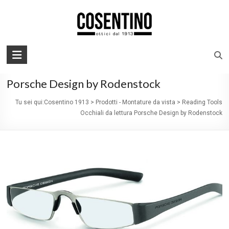
Skip
to
content
Chiamaci: 070862399
Cosentino
Reading Tools Occhiali da lettura
1913
Porsche Design by Rodenstock
Tu sei qui:
Cosentino 1913
>
Prodotti - Montature da vista
>
Reading Tools
Occhiali da lettura Porsche Design by Rodenstock