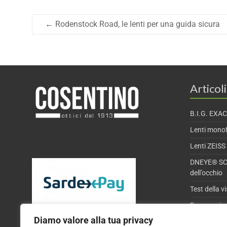
←
Rodenstock Road, le lenti per una guida sicura
Articoli
B.I.G. EXA
Lenti monof
Lenti ZEISS
DNEYE® SCA
dell’occhio
Test della v
Fenomeni ot
Diamo valore alla tua privacy
Esame della