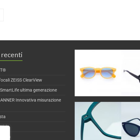
 recenti
CT®
ocali ZEISS ClearView
 SmartLife ultima generazione
NNER Innovativa misurazione
ista
tici
 vista