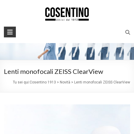
Skip
to
content
Chiamaci: 070862399
Cosentino
1913
Lenti monofocali ZEISS ClearView
Tu sei qui:
Cosentino 1913
>
Novità
>
Lenti monofocali ZEISS ClearView