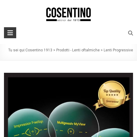
Skip
to
content
Chiamaci: 070862399
Cosentino
Lenti Progressive
1913
Tu sei qui:
Cosentino 1913
>
Prodotti - Lenti oftalmiche
>
Lenti Progressive