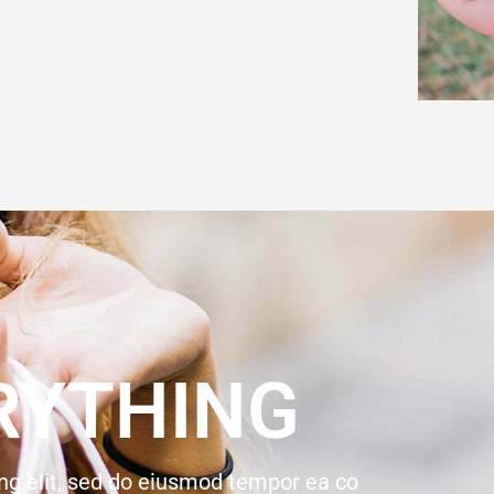
RYTHING
ng elit, sed do eiusmod tempor ea co